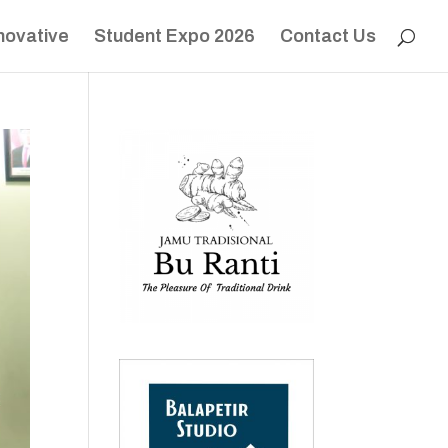
novative
Student Expo 2026
Contact Us