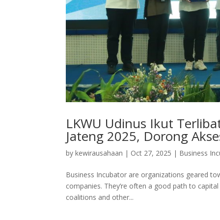
LKWU Udinus Ikut Terliba
Jateng 2025, Dorong Ak
by
kewirausahaan
|
Oct 27, 2025
|
Business In
Business Incubator are organizations geared to
companies. They’re often a good path to capita
coalitions and other...